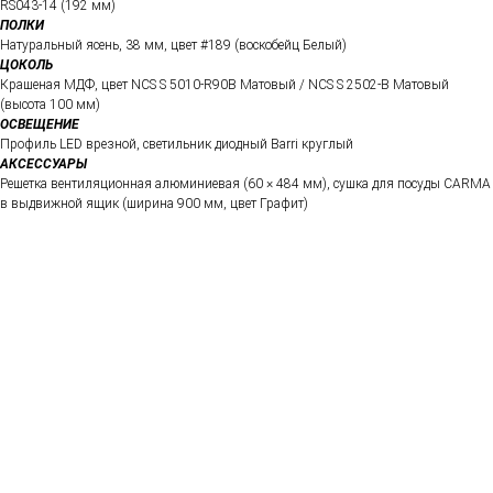
RS043-14 (192 мм)
ПОЛКИ
Натуральный ясень, 38 мм, цвет #189 (воскобейц Белый)
ЦОКОЛЬ
Крашеная МДФ, цвет NCS S 5010-R90B Матовый / NCS S 2502-B Матовый
(высота 100 мм)
ОСВЕЩЕНИЕ
Профиль LED врезной, светильник диодный Barri круглый
АКСЕССУАРЫ
Решетка вентиляционная алюминиевая (60 × 484 мм), сушка для посуды CARMA
в выдвижной ящик (ширина 900 мм, цвет Графит)